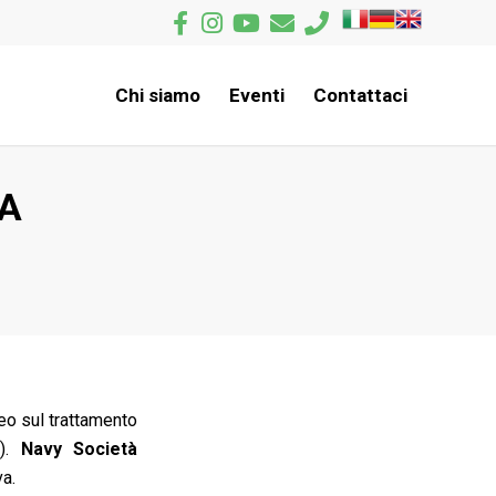
Chi siamo
Eventi
Contattaci
VA
eo sul trattamento
n).
Navy Società
va.