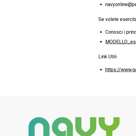
navyonline@pe
Se volete esercitar
Conosci i prin
MODELLO_eserc
Link Utili
https://www.ga